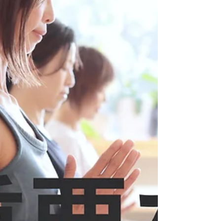
会員登録を残しておく制度です ■チケット ▣グ
ループレッスンチケット １回券：3,300円（期
限1ヶ月） ５回券：15,400円（期限6ヶ月） 10
回券：28,600円（期限12ヶ月） ▣パーソナルチ
ケット １回券：8,800円（期限1ヶ月） ５回券：
42,900円（期限6ヶ月） 10回券：83,600円（期
限12ヶ月） ▣チャクラヒーリングチケット １
回券：11,000円（期限1ヶ月） ▣ソマカウンセ
リングチケット １回券：7,700円（期限1ヶ月）
▣特別レッスンチケット １回券：3,850円（期
限1ヶ月） ※開催するレッスンによって金額が
変わります ▣追加レッスンチケ