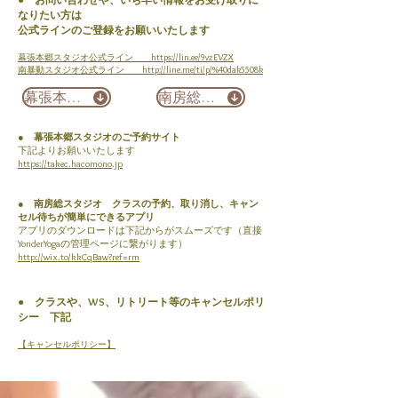
なりたい方は
公式ラインのご登録をお願いいたします
幕張本郷スタジオ公式ライン
https://lin.ee/9vzEVZX
南暴動スタジオ公式ライン http://line.me/ti/p/%40dak5508k
幕張本郷 Download
南房総 Download
● 幕張本郷スタジオのご予約サイト
下記よりお願いいたします
https://takec.hacomono.jp
● 南房総スタジオ クラスの予約、取り消し、キャン
セル待ちが簡単にできるアプリ
アプリのダウンロードは下記からがスムーズです（直接
YonderYogaの管理ページに繋がります）
http://wix.to/kkCqBaw?ref=rm
● クラスや、WS、リトリート等のキャンセルポリ
シー 下記
【キャンセルポリシー】