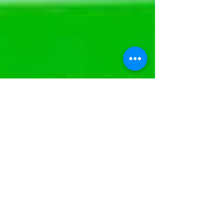
ていただくことで、チケットをご購入いただけ
ます。 入会金・事務手数料は無料キャンペーン
期間中につき0円となっております。 お手数を
おかけいたしますが、7/1(水)以降のレッスンへ
参加する為のご予約は新予約サイトをご利用く
ださいますよう、ご理解とご協力のほどよろし
くお願いいたします。 現在の予約サイトは
6/30(火)までご利用いただけます。 6/30(火)まで
のレッスンへ参加する為のご予約は引き続き現
在の予約サイトからお願いいたします。 また、
新予約サイトの操作方法にご不安のある方を対
象に、6/28(日)にヨンダー幕張本郷スタジオに
て操作方法の説明会を開催いたします。 新予約
サイトの登録方法や操作方法についてご説明