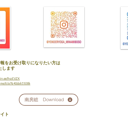
情報をお受け取りになりたい方は
たします
/lin.ee/9vzEVZX
i/p/%40dak5508k
南房総 Download
サイト