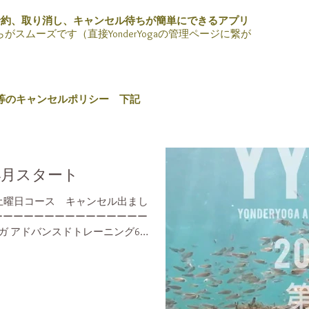
予約、取り消し、キャンセル待ちが簡単にできるアプリ
スムーズです（直接YonderYogaの管理ページに繋が
等のキャンセルポリシー 下記
年4月スタート
！ 土曜日コース キャンセル出まし
ーーーーーーーーーーーーーーーー
ガ アドバンスドトレーニング60
アクティビティとYOGA。 「自
、そして観察の手法」 プルシャ
ダーヨガ認定アドバンスドトレーニ
総の自然の中でのアクティビティ体験
ィスを深めたい方や1年以上のヨ