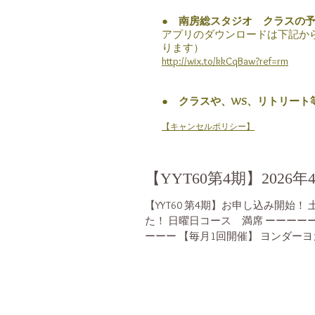
● 南房総スタジオ クラスの
アプリのダウンロードは下記からが
ります）
http://wix.to/kkCqBaw?ref=rm
● クラスや、WS、リトリート
【キャンセルポリシー】
【YYT60第4期】2026
【YYT60 第4期】お申し込み開始
た！ 日曜日コース 満席 ーーー
ーーー 【毎月1回開催】 ヨンダーヨ
時間 毎月１回開催！ 南房総の自然の
然の一部とは？セルフプラクティス
とプラクリティへの理解 （ ヨン
ング YYT60 修了証発行） 南房
を通しての学びと セルフプラクテ