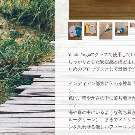
YonderYogaのクラスで使用
しっかりとした安定感とほどよい
ためのプロップスとして最適で
インディアン部族に伝わる神鳥
ン。
色は、軽やかさの中に落ち着き
ーチ、
海や森の中にいるような落ち着
ルーグリーン）、まるでメキシ
ンを思わせる優しいフィーリン