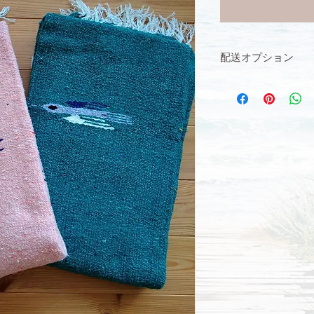
配送オプション
【配送ご希望の方】
配送オプションで「ブ
択してお進みくださ
【スタジオお渡しの
配送オプションで「
みください。
大きめのマイバック