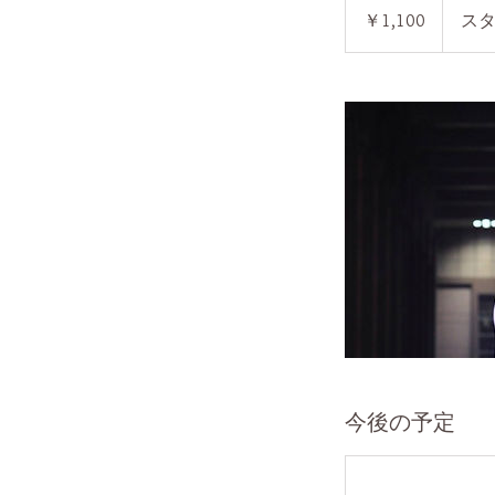
円
￥1,100
ス
今後の予定