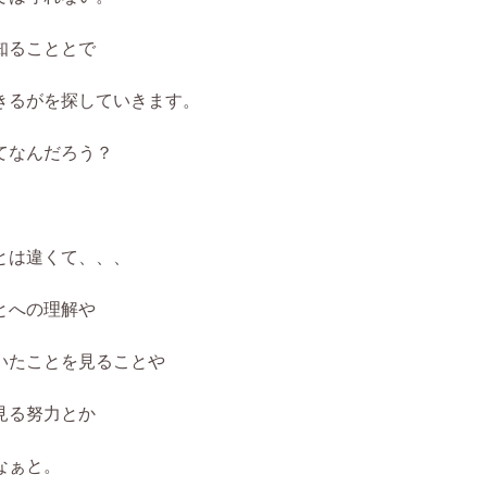
知ることとで
きるがを探していきます。
てなんだろう？
とは違くて、、、
とへの理解や
いたことを見ることや
見る努力とか
なぁと。