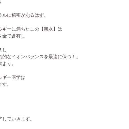
り
ラルに秘密があるはず。
ルギーに満ちたこの【海水】は
を全て含有し
スし
気的なイオンバランスを最適に保つ！」
書より。
ルギー医学は
です。
アしていきます。