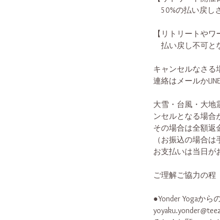
50%の払い戻し
【リトリートやワ
払い戻し不可と
キャンセルなさる場合
連絡はメールかLI
大雪・台風・大地
ンセルとなる場合
その場合は全額返
（お振込の場合は
お支払いは当日が
ご理解ご協力の程
●Yonder Y
yoyaku.yond