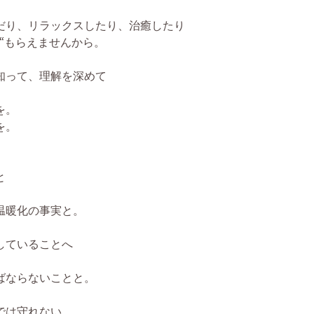
だり、リラックスしたり、治癒したり
“もらえませんから。
知って、理解を深めて
を。
を。
と
温暖化の事実と。
していることへ
ばならないことと。
では守れない。