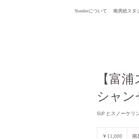
Yonderについて
南房総スタ
【富浦
シャン
SUP とスノーケ
11,000
円
￥11,000
南