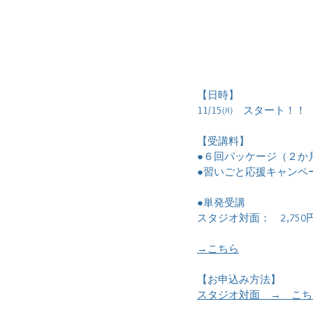
【日時】
11/15㈪　スタート！！    
【受講料】
●６回パッケージ（２か月有
●習いごと応援キャンペー
​●単発受講
スタジオ対面：　2,75
→
こちら
【お申込み方法】
スタジオ対面　→　こち