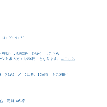
 13：00-14：30
効）：9,900円　(税込)　
→こちら
ン対象の方：4,950円　となります。
→
こちら
0円　(税込)　／　5回券、10回券　もご利用可　
ら
　定員10名様