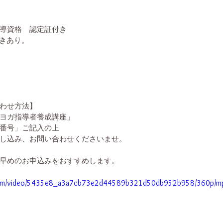
導資格　認定証付き
引きあり。
わせ方法】
ヨガ指導者養成講座」
番号」ご記入の上
し込み、お問い合わせくださいませ。
早めのお申込みをおすすめします。
c.com/video/5435e8_a3a7cb73e2d44589b321d50db952b958/360p/mp