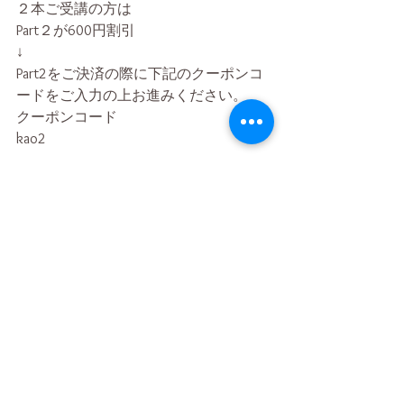
２本ご受講の方は
Part２が600円割引
↓
Part2をご決済の際に下記のクーポンコ
ードをご入力の上お進みください。
クーポンコード
kao2
ご予約は下記より↓
https://www.yonderyogajapan.com/blank-3
終了WS
コメント