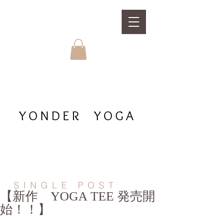
YONDER YOGA
SINGLE POST
【新作 YOGA TEE 発売開
始！！】