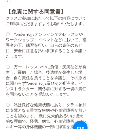
す。
【免責に関する同意書】
クラスご参加にあたって以下の内容について
ご確認いただきますようお願いいたします。
〇 Yonder Yogaオンラインでのレッスンや
ワークショップ、イベントなどにおいて、指
導者の下、練習を行い、自らの責任のもと
に、安全に注意を払い参加することを承諾い
たします。
〇 万一、レッスン中に負傷・疾病などが発
生し、罹病した場合、後遺症が発生した場
合、自ら責任を負うことを承諾し、その原因
に関わらずYonder Yoga及びその所有者、イ
ンストラクター、関係者に対する一切の責任
を問わないことを 承諾いたします。
〇 私は良好な健康状態にあり、クラス参加
に支障となる重大な疾病や心血管障害が無い
ことを認めます。 既に先天的あるいは後天
的な理由で、怪我、病気、心血管障害、アレ
ルギー等の身体機能の一部に障害を持ってい