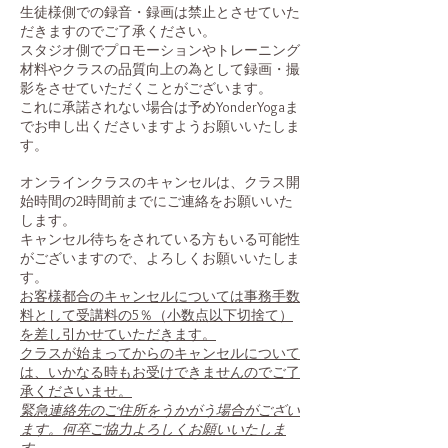
生徒様側での録音・録画は禁止とさせていた
だきますのでご了承ください。
スタジオ側でプロモーションやトレーニング
材料やクラスの品質向上の為として録画・撮
影をさせていただくことがございます。
これに承諾されない場合は予めYonderYogaま
でお申し出くださいますようお願いいたしま
す。
オンラインクラスのキャンセルは、クラス開
始時間の2時間前までにご連絡をお願いいた
します。
キャンセル待ちをされている方もいる可能性
がございますので、よろしくお願いいたしま
す。
お客様都合のキャンセルについては事務手数
料として受講料の5％（小数点以下切捨て）
を差し引かせていただきます。​
クラスが始まってからのキャンセルについて
は、いかなる時もお受けできませんのでご了
承くださいませ。
緊急連絡先のご住所をうかがう場合がござい
ます。何卒ご協力よろしくお願いいたしま