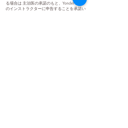
る場合は 主治医の承諾のもと、Yonder Yoga
のインストラクターに申告することを承諾い
たします。
〇 現在妊娠している場合、あるいは今後妊
娠した場合はインストラクターにその旨を伝
えることを承諾いたします。妊娠中のクラス
参加については、事前に主治医に相談し、イ
ンストラクターの指導のもと安全第一に練習
を行い、私個人の責任のもとに レッスンに
参加することを承諾いたします。
〇 所有物の破損・損失に関して自ら責任を
負うことを承諾いたします。
〇 個人情報は緊急時の連絡、Yonder Yoga
が配信するイベント等のご案内などを目的に
収集されることを理解したうえで、 自らの
意志で個人情報を提供することに同意しま
す。