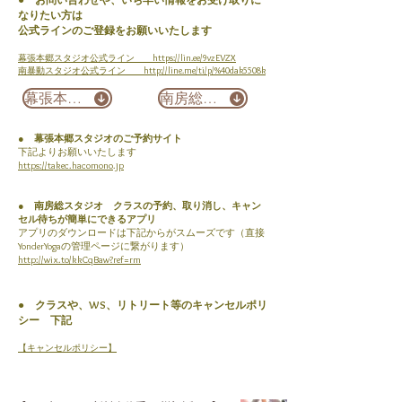
なりたい方は
公式ラインのご登録をお願いいたします
幕張本郷スタジオ公式ライン
https://lin.ee/9vzEVZX
南暴動スタジオ公式ライン http://line.me/ti/p/%40dak5508k
幕張本郷 Download
南房総 Download
● 幕張本郷スタジオのご予約サイト
下記よりお願いいたします
https://takec.hacomono.jp
● 南房総スタジオ クラスの予約、取り消し、キャン
セル待ちが簡単にできるアプリ
アプリのダウンロードは下記からがスムーズです（直接
YonderYogaの管理ページに繋がります）
http://wix.to/kkCqBaw?ref=rm
● クラスや、WS、リトリート等のキャンセルポリ
シー 下記
【キャンセルポリシー】