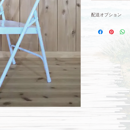
配送オプション
【配送ご希望の方】
配送オプションで「
い。
ex,千葉→東京への配
りそうです。
（パッキングサイズ1
【スタジオお渡しの
配送オプションで「
みください。