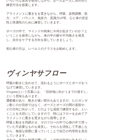
いろいろな道具を使用しながら、お一人お一人に合わせた
練習方法を提案します。
アライメントに重きをを置きながら、呼吸、姿勢調整、筋
力、コア、バランス、免疫力、意識力UP等、心と体の安定
性と快適性のために練習していきます。
ポーズの中で、マインドや肉体に今何が起きていのか？と
いうことを探求しながら、体の中の癖や不均衡さを発見
し、自分をケアする方向を探していきましょう。
初心者の方は、レベル１のクラスをお勧めします。
ヴィンヤサフロー
呼吸の動きに合わせて、流れるようにポーズとポーズをつ
なげて練習していきます。
Vinyyasaという言葉には、「目的地に向かうまでの道すじ」
という意味もあります。
運動量があり、動きが速い部分もありますが、ただガンガ
ン動くのが目的ではなく、ポーズとポーズの間の道筋や、
どの方向に向かって、どのような道筋で練習するか、とい
くことを大切にしていますので、時にはフローを止めてア
ライメントに重きを置きながら指導します。
呼吸と動きを同調させ、そのフローの中で心身の中で滞っ
ていた不必要なものも発見し、それらを消化して手放しな
がら、無垢な状態に還っていくことで自己の均等性を見出
していきます。
それは、⾃分を知識で磨いて、この中で自由に生きていく