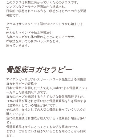
このクラスは瞑想に向かっていくためのクラスです。
シンプルなアーサナと呼吸法から構成され、
日常的に瞑想されている方も、瞑想がはじめての方も受講
可能です。
クラスはサンスクリット語の短いマントラから始まりま
す。
体と心とマインドを結ぶ呼吸法や
古典ハタヨガから体の流れをととのえるアーサナ、
呼吸法を用いて心身のバランスをとり、
座っていきます。
骨盤底ヨガセラピー
アイアンガーヨガのレスリー・ハワード先生による骨盤底
ヨガセラピーの資格を
日本で最初に取得した一人であるJunkoによる
骨盤底にフォ
ーカスした療法的なヨガです。
ヨガのポーズを練習するうえで大切な骨盤底筋群ですが、
ヨガの練習が長ければ長いほど骨盤底筋群を引き締めすぎ
（過緊張）している場合が多いです。
その結果、女性としての大切な機能を失っていくリスクが
潜んでいます。
逆に出産直後は骨盤底が緩んでいる（低緊張）場合が多い
です。
骨盤底筋群は女性にとってとても大切な筋肉の一つ。
まずは、ご自分にいま起きていることを知る
ことから始め
ます。