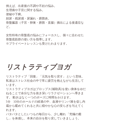
例えば、出産後の不調や不妊の悩み。
生理痛や子宮に関する悩み。
便秘や下痢。
頻尿・残尿感・尿漏れ・膀胱炎。
骨盤臓器（子宮・卵巣・膀胱・直腸）摘出による後遺症な
ど。
女性特有の骨盤底の悩みにフォーカスし、個々に合わせた
骨盤底筋群の使い方を指導します。
※プライベートレッスンも受けたわまります。
リストラティブヨガ
リストラティブ「回復」「元気を取り戻す」 という意味。
私達はストレス社会の中で常に疲労を抱えながら生活して
います。
リストラティブヨガはプロップス(補助具)を使い身体をゆだ
ねることで余分な力を抜き深いリラクゼーションへ導きま
す。 動きはなく一つのポーズに時間をかけます。
5分 10分のホールドの経過の中、血液やリンパ液を促し内
蔵から暖めてくれると共に穏やかな心の安らぎを与えてく
れます。
バタバタとしたいつもの毎日から、少し離れ 「究極の癒
し」を体感し、本来の自分を取り戻していきましょう。