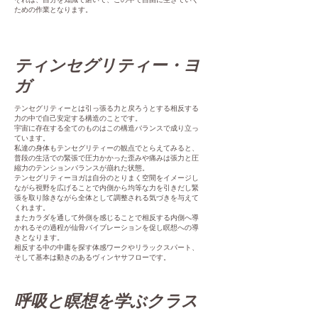
ための作業となります。
ティンセグリティー・ヨ
ガ
テンセグリティーとは引っ張る力と戻ろうとする相反する
力の中で自己安定する構造のことです。
宇宙に存在する全てのものはこの構造バランスで成り立っ
ています。
私達の身体もテンセグリティーの観点でとらえてみると、
普段の生活での緊張で圧力かかった歪みや痛みは張力と圧
縮力のテンションバランスが崩れた状態。
テンセグリティーヨガは自分のとりまく空間をイメージし
ながら視野を広げることで内側から均等な力を引きだし緊
張を取り除きながら全体として調整される気づきを与えて
くれます。
またカラダを通して外側を感じることで相反する内側へ導
かれるその過程が仙骨バイブレーションを促し瞑想への導
きとなります。
相反する中の中庸を探す体感ワークやリラックスパート、
そして基本は動きのあるヴィンヤサフローです。
呼吸と瞑想を学ぶクラス