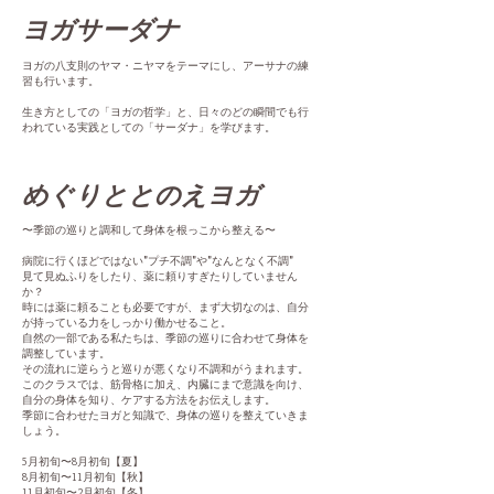
ヨガサーダナ
ヨガの八支則のヤマ・ニヤマをテーマにし、アーサナの練
習も行います。
生き方としての「ヨガの哲学」と、日々のどの瞬間でも行
われている実践
としての「サーダナ」
​を学びます。
めぐりととのえヨガ
〜季節の巡りと調和して身体を根っこから整える〜
病院に行くほどではない"プチ不調"や"なんとなく不調"
見て見ぬふりをしたり、薬に頼りすぎたりしていません
か？
時には薬に頼ることも必要ですが、まず大切なのは、自分
が持っている力をしっかり働かせること。
自然の一部である私たちは、季節の巡りに合わせて身体を
調整しています。
その流れに逆らうと巡りが悪くなり不調和がうまれます。
このクラスでは、筋骨格に加え、内臓にまで意識を向け、
自分の身体を知り、ケアする方法をお伝えします。
季節に合わせたヨガと知識で、身体の巡りを整えていきま
しょう。
5月初旬〜8月初旬【夏】
8月初旬〜11月初旬【秋】
11月初旬〜2月初旬【冬】