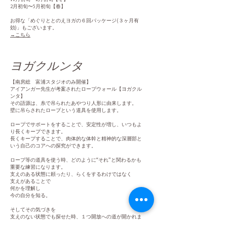
2月初旬〜5月初旬【春】
お得な「めぐりととのえヨガの６回パッケージ(３ヶ月有
効)」もございます。
→こちら
​ヨガクルンタ
【南房総 富浦スタジオのみ開催】
アイアンガー先生が考案されたロープウォール【ヨガクル
ンタ】
その語源は、糸で吊られたあやつり人形に由来します。
壁に吊らされたロープという道具を使用します。
ロープでサポートをすることで、安定性が増し、いつもよ
り長くキープできます。
長くキープすることで、肉体的な体幹と精神的な深層部と
いう自己のコアへの探究ができます。
ロープ等の道具を使う時、どのように“それ”と関わるかも
重要な練習になります。
支えのある状態に頼ったり、らくをするわけではなく
支えがあることで
何かを理解し
今の自分を知る。
そしてその気づきを
支えのない状態でも探せた時、１つ開放への道が開かれま
す。