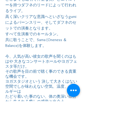
ーを持つ
ダフネのリードによって行われ
るライブ。
高く深いクリアな意識へといざなうgumi
によるバーンスリー、
そしてダフネのセ
ットでの演奏となります。
すべて生演奏でのキールタン。
共に歌うことで、Sama (
On
eness ＆
Balance)を体験します。
今、人気が高い彼女の歌声を聞くのはも
はや
大きなコンサートホールやヨガフェ
スタ等だけ。
その歌声を目の前で聴く事のできる貴重
な機会です。
ヨガスタジオという 決して大きくはない
空間でしか味わえない空気、温度、エネ
ルギーは
たどり着いた事のない、体の奥深い部分
から生まれる癒しの感覚と出会う
比類なき機会となるでしょう。