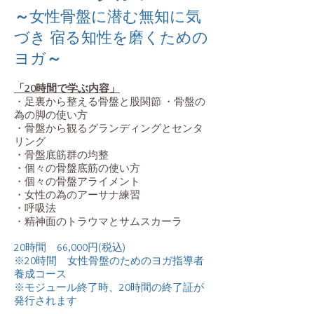
～
女性骨盤に潜む無知に気
づき 宿る知性を磨くための
ヨガ
～
「20時間で学ぶ内容」
・足裏から整える骨盤と股関節 ・骨盤の
為の脚の使い方
・骨盤から観るグランディングとセンタ
リング
・骨盤底筋群の均整
・個々の骨盤底筋の使い方
・個々の骨盤アライメント
・女性の為のアーサナ練習
・呼吸法
・精神面のトラウマとサムスカーラ
20時間
66,000円(
税込
)
※20時間 女性骨盤のためのヨガ指導者
養成コース
※モジュール終了時、20時間の終了証が
発行されます