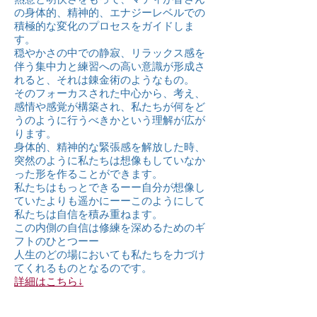
の身体的、精神的、エナジーレベルでの
積極的な変化のプロセスをガイドしま
す。
穏やかさの中での静寂、リラックス感を
伴う集中力と練習への高い意識が形成さ
れると、それは錬金術のようなもの。
そのフォーカスされた中心から、考え、
感情や感覚が構築され、私たちが何をど
うのように行うべきかという理解が広が
ります。
身体的、精神的な緊張感を解放した時、
突然のように私たちは想像もしていなか
った形を作ることができます。
私たちはもっとできるーー自分が想像し
ていたよりも遥かにーーこのようにして
私たちは自信を積み重ねます。
この内側の自信は修練を深めるためのギ
フトのひとつーー
人生のどの場においても私たちを力づけ
てくれるものとなるのです。
​詳細はこちら↓