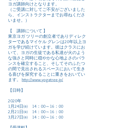
ヨガ講師向けとなります。
（ご受講に対してご不安がございました
ら、インストラクターまでお尋ねくださ
いませ。）
【 講師について 】
東京ヨガ ツリーの創立者でありディレク
ターであるマイケル グレンは20年以上ヨ
ガを学び続けています。彼はクラスにお
いて、ヨガの生徒である私達が火のよう
な強さと同時に穏やかな心地よさのバラ
ンスを確立すること、そしてそのふたつ
の間で見出されるスペースにおいて生き
る喜びを探究することに重きをおいてい
ます。
http://www.yogatree.jp/
【日時】
2020
年
1
月24
日㈮ 14：00～16：00
2
月21
日㈮ 14：00～16：00
3月27
日㈮ 14：00～16：00
【受講料】