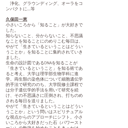
浄化、グラウンディング、オーラをコ
ンパクトに…等
​久保田一恵
小さいころから「知ること」が大好きで
した。
知らないこと、分からないこと、不思議
なことを知ることにのめりこむ毎日は、
やがて「生きているということはどうい
うことか」を知ることに集約されていき
ました。
生命の設計図であるDNAを知ることが
「生きているということ」を知る術であ
ると考え、大学は理学部生物学科に進
学。両生類の染色体について細胞遺伝学
的手法で研究ののち、大学院修士課程で
は分子遺伝学的手法を用いて研究を続
け、その不思議さに圧倒され、打ちのめ
される毎日を送りました。
やがて「生きているということはどうい
うことか」という問いはスピリチュアル
な視点からのアプローチにシフト。小さ
いころから大好きだった石（パワースト
ーン）の勉強を始めたことをきっかけ